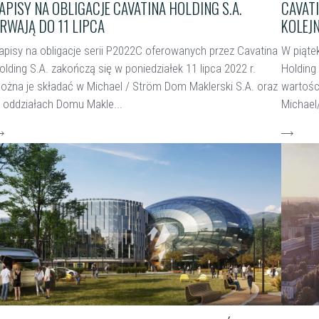
APISY NA OBLIGACJE CAVATINA HOLDING S.A.
CAVAT
RWAJĄ DO 11 LIPCA
KOLEJN
apisy na obligacje serii P2022C oferowanych przez Cavatina
W piątek
olding S.A. zakończą się w poniedziałek 11 lipca 2022 r.
Holding 
ożna je składać w Michael / Ström Dom Maklerski S.A. oraz
wartości
 oddziałach Domu Makle...
Michael
zytaj więcej
czytaj w