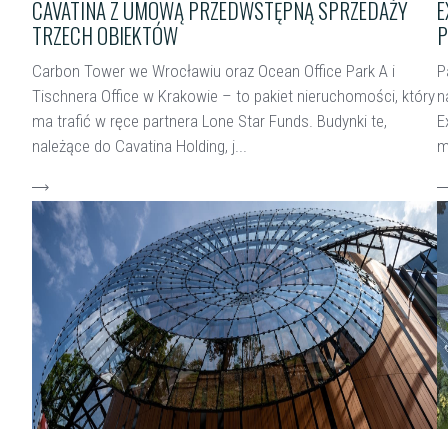
CAVATINA Z UMOWĄ PRZEDWSTĘPNĄ SPRZEDAŻY
E
TRZECH OBIEKTÓW
P
Carbon Tower we Wrocławiu oraz Ocean Office Park A i
P
Tischnera Office w Krakowie – to pakiet nieruchomości, który
n
ma trafić w ręce partnera Lone Star Funds. Budynki te,
E
należące do Cavatina Holding, j...
m
czytaj więcej
c