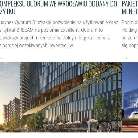
OMPLEKSU QUORUM WE WROCŁAWIU ODDANY DO
PAKIE
ŻYTKU
MLN E
udynek Quorum D uzyskał pozwolenie na użytkowanie oraz
Podmiot
ertyfikat BREEAM na poziomie Excellent. Quorum to
Holding
ajwiększy projekt mixed-use na Dolnym Śląsku i jedna z
br. zam
ajbardziej oczekiwanych inwestycji w...
się dopr
zytaj więcej
czytaj w