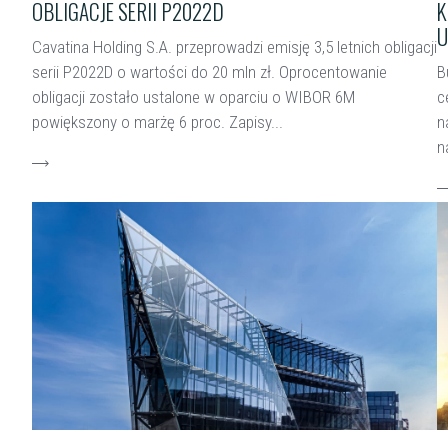
OBLIGACJE SERII P2022D
K
U
Cavatina Holding S.A. przeprowadzi emisję 3,5 letnich obligacji
serii P2022D o wartości do 20 mln zł. Oprocentowanie
B
obligacji zostało ustalone w oparciu o WIBOR 6M
c
powiększony o marżę 6 proc. Zapisy...
n
n
czytaj więcej
c