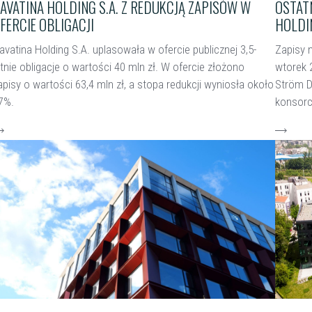
AVATINA HOLDING S.A. Z REDUKCJĄ ZAPISÓW W
OSTATN
FERCIE OBLIGACJI
HOLDIN
avatina Holding S.A. uplasowała w ofercie publicznej 3,5-
Zapisy 
etnie obligacje o wartości 40 mln zł. W ofercie złożono
wtorek 
apisy o wartości 63,4 mln zł, a stopa redukcji wyniosła około
Ström D
7%.
konsorc
zytaj więcej
czytaj w