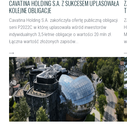
CAVATINA HOLDING S.A. Z SUKCESEM UPLASOWAŁA
Z
KOLEJNE OBLIGACJE
T
Cavatina Holding S.A. zakończyła ofertę publiczną obligacji
Z
serii P2022C w której uplasowała wśród inwestorów
H
indywidualnych 3,5-letnie obligacje o wartości 20 mln zł.
M
Łączna wartość złożonych zapisów...
w
czytaj więcej
c