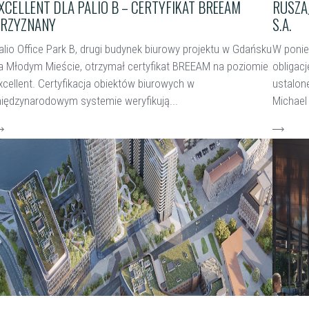
XCELLENT DLA PALIO B – CERTYFIKAT BREEAM
RUSZAJ
RZYZNANY
S.A.
alio Office Park B, drugi budynek biurowy projektu w Gdańsku
W ponie
a Młodym Mieście, otrzymał certyfikat BREEAM na poziomie
obligac
xcellent. Certyfikacja obiektów biurowych w
ustalon
iędzynarodowym systemie weryfikują...
Michael 
zytaj więcej
czytaj w