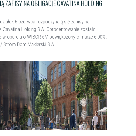
Ą ZAPISY NA OBLIGACJE CAVATINA HOLDING
działek 6 czerwca rozpoczynają się zapisy na
je Cavatina Holding S.A. Oprocentowanie zostało
e w oparciu o WIBOR 6M powiększony o marżę 6,00%.
/ Ström Dom Maklerski S.A. j...
ięcej