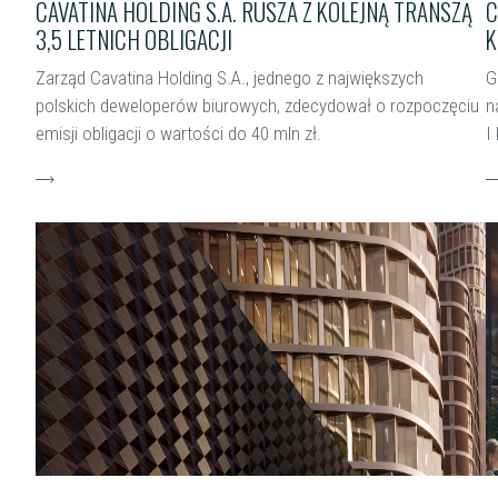
CAVATINA HOLDING S.A. RUSZA Z KOLEJNĄ TRANSZĄ
C
3,5 LETNICH OBLIGACJI
K
Zarząd Cavatina Holding S.A., jednego z największych
G
polskich deweloperów biurowych, zdecydował o rozpoczęciu
n
emisji obligacji o wartości do 40 mln zł.
I
czytaj więcej
c