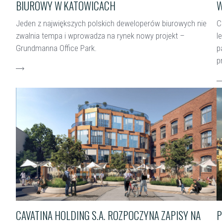
BIUROWY W KATOWICACH
W
Jeden z największych polskich deweloperów biurowych nie
C
zwalnia tempa i wprowadza na rynek nowy projekt –
l
Grundmanna Office Park.
p
p
czytaj więcej
c
CAVATINA HOLDING S.A. ROZPOCZYNA ZAPISY NA
P