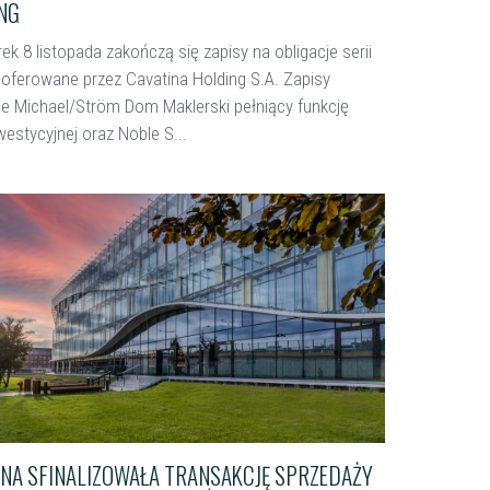
NG
k 8 listopada zakończą się zapisy na obligacje serii
oferowane przez Cavatina Holding S.A. Zapisy
je Michael/Ström Dom Maklerski pełniący funkcję
westycyjnej oraz Noble S...
ięcej
INA SFINALIZOWAŁA TRANSAKCJĘ SPRZEDAŻY