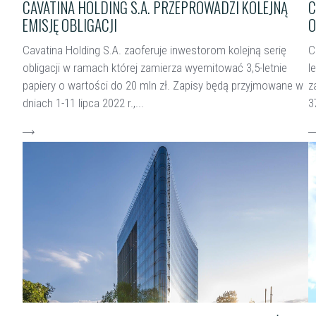
CAVATINA HOLDING S.A. PRZEPROWADZI KOLEJNĄ
C
EMISJĘ OBLIGACJI
O
Cavatina Holding S.A. zaoferuje inwestorom kolejną serię
C
obligacji w ramach której zamierza wyemitować 3,5-letnie
l
papiery o wartości do 20 mln zł. Zapisy będą przyjmowane w
z
dniach 1-11 lipca 2022 r.,...
3
czytaj więcej
c