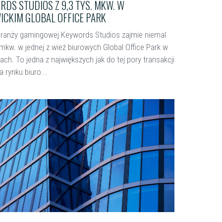
RDS STUDIOS Z 9,3 TYS. MKW. W
ICKIM GLOBAL OFFICE PARK
branży gamingowej Keywords Studios zajmie niemal
 mkw. w jednej z wież biurowych Global Office Park w
ch. To jedna z największych jak do tej pory transakcji
 rynku biuro...
ięcej