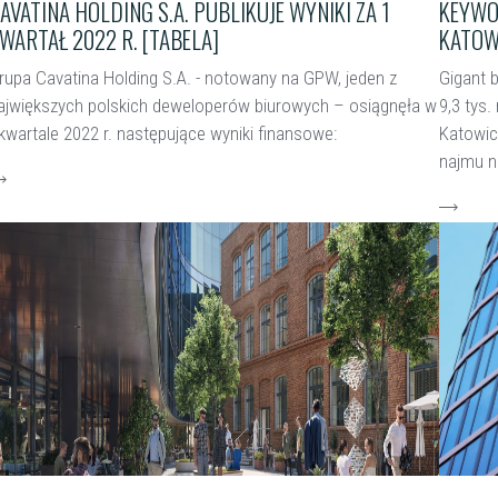
AVATINA HOLDING S.A. PUBLIKUJE WYNIKI ZA 1
KEYWO
WARTAŁ 2022 R. [TABELA]
KATOW
rupa Cavatina Holding S.A. - notowany na GPW, jeden z
Gigant 
ajwiększych polskich deweloperów biurowych – osiągnęła w
9,3 tys.
 kwartale 2022 r. następujące wyniki finansowe:
Katowica
najmu na
zytaj więcej
czytaj w