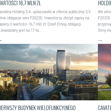
ARTOŚCI 16,7 MLN ZŁ
HOLDI
avatina Holding S.A. uplasowała w ofercie publicznej 3,5-
We wtore
etnie obligacje serii P2022D. Inwestorzy złożyli zapisy na
P2022D 
apiery o wartości 16,7 mln zł. Dzień Emisji obligacji
przyjmu
rzewidziany jest na 17 lis...
firmy in
zytaj więcej
czytaj w
IERWSZY BUDYNEK WIELOFUNKCYJNEGO
CAVAT