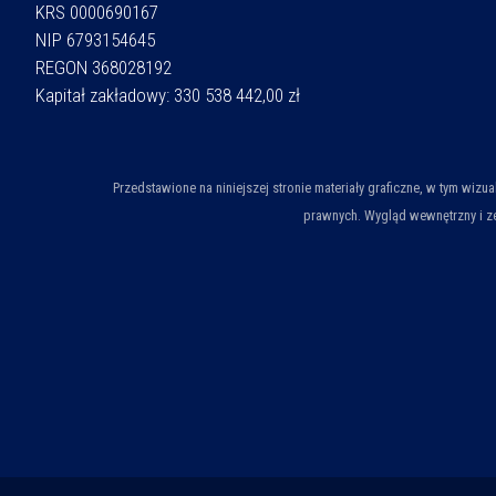
KRS 0000690167
NIP 6793154645
REGON 368028192
Kapitał zakładowy: 330 538 442,00 zł
Przedstawione na niniejszej stronie materiały graficzne, w tym wiz
prawnych. Wygląd wewnętrzny i ze