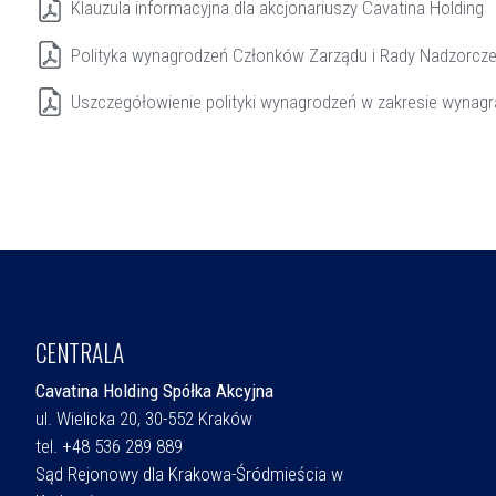
Klauzula informacyjna dla akcjonariuszy Cavatina Holding
Polityka wynagrodzeń Członków Zarządu i Rady Nadzorczej
Uszczegółowienie polityki wynagrodzeń w zakresie wynag
CENTRALA
Cavatina Holding Spółka Akcyjna
ul. Wielicka 20, 30-552 Kraków
tel. +48 536 289 889
Sąd Rejonowy dla Krakowa-Śródmieścia w