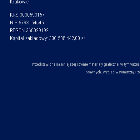
Krakowie
KRS 0000690167
NIP 6793154645
REGON 368028192
Kapitał zakładowy: 330 538 442,00 zł
Przedstawione na niniejszej stronie materiały graficzne, w tym wiz
prawnych. Wygląd wewnętrzny i ze