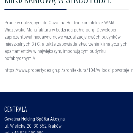
Prace w należącym do Cavatina Holding kompleksie WIMA
Widzewska Manufaktura w Łodzi idą pełną parą. Deweloper
zaprezentował niedawno nowe wizualizacje dwóch budynków
mieszkalnych B i C, a także zapowiada stworzenie klimatycznych
apartamentów w największym, imponującym budynku
pofabrycznym A.
https://www.propertydesign.pl/architektura/104/w_lodzi_powstaje_m
CENTRALA
Cavatina Holding Spółka Akcyjna
ul. Wielicka 20, 30-552 Kraków