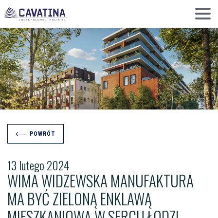
POWRÓT
13 lutego 2024
WIMA WIDZEWSKA MANUFAKTURA
MA BYĆ ZIELONĄ ENKLAWĄ
MIESZKANIOWĄ W SERCU ŁODZI.