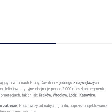
ałającym w ramach Grupy Cavatina –
jednego z największych
portfolio inwestycyjne obejmuje ponad 2 000 mieszkań segmentu
omeracjach, takich jak:
Kraków, Wrocław, Łódź
i
Katowice
.
m zakresie.
Począwszy od nabycia gruntu, poprzez projektowanie
stwo oraz wykończenie.