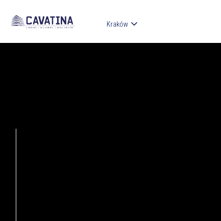
Kraków
ŁÓDŹ
KATOWICE
WROCŁAW