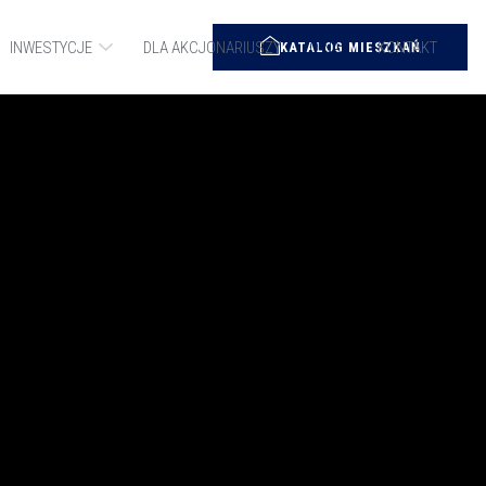
INWESTYCJE
DLA AKCJONARIUSZY
O NAS
KONTAKT
KATALOG MIESZKAŃ
OCEAN