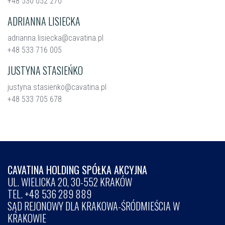
+48 530 052 270
ADRIANNA LISIECKA
adrianna.lisiecka@cavatina.pl
+48 533 716 005
JUSTYNA STASIEŃKO
justyna.stasienko@cavatina.pl
+48 533 705 678
CAVATINA HOLDING SPÓŁKA AKCYJNA
UL. WIELICKA 20, 30-552 KRAKÓW
TEL. +48 536 289 889
SĄD REJONOWY DLA KRAKOWA-ŚRÓDMIEŚCIA W
KRAKOWIE